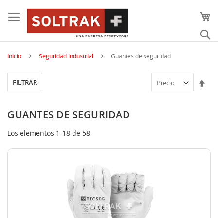
Skip
to
content
Bu
Inicio
Seguridad Industrial
Guantes de seguridad
Est
FILTRAR
dir
des
GUANTES DE SEGURIDAD
Los elementos
1
-
18
de
58
.