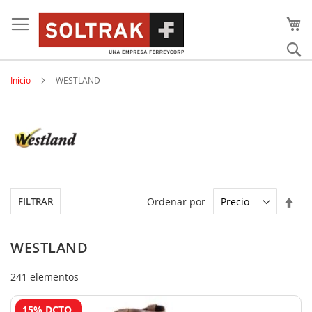
Skip
to
content
Bu
Inicio
WESTLAND
Est
Ordenar por
FILTRAR
dir
des
WESTLAND
241
elementos
15% DCTO