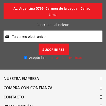
Av. Argentina 5799, Carmen de la Legua - Callao -
Lima
Suscríbete al Boletín
Suscríbase
a
nuestro
boletín
SUSCRIBIRSE
de
noticias:
Acepto las
políticas de privacidad
NUESTRA EMPRESA
COMPRA CON CONFIANZA
CONTACTO