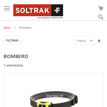
Skip
to
content
Bu
Inicio
Bombero
Est
FILTRAR
dir
des
BOMBERO
7
elementos