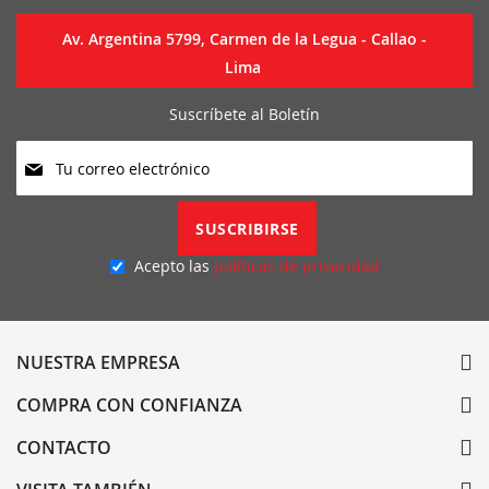
Av. Argentina 5799, Carmen de la Legua - Callao -
Lima
Suscríbete al Boletín
Suscríbase
a
nuestro
boletín
SUSCRIBIRSE
de
noticias:
Acepto las
políticas de privacidad
NUESTRA EMPRESA
COMPRA CON CONFIANZA
CONTACTO