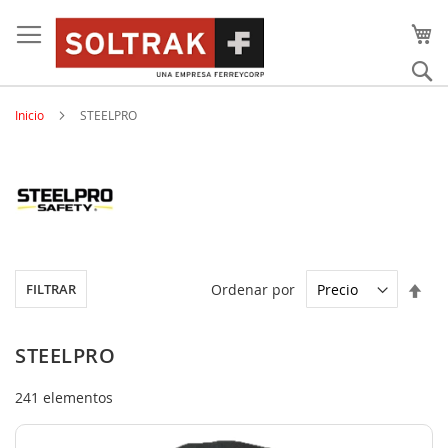
Skip
to
content
Bu
Inicio
STEELPRO
Est
Ordenar por
FILTRAR
dir
des
STEELPRO
241
elementos