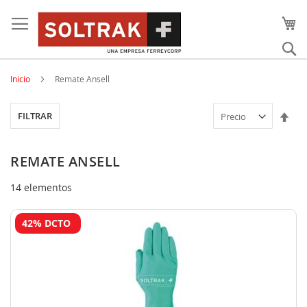
Skip
to
content
Bu
Inicio
Remate Ansell
Est
FILTRAR
dir
des
REMATE ANSELL
14
elementos
42% DCTO