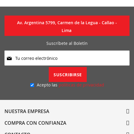
Av. Argentina 5799, Carmen de la Legua - Callao -
Lima
Suscríbete al Boletín
Suscríbase
a
nuestro
boletín
SUSCRIBIRSE
de
noticias:
Acepto las
políticas de privacidad
NUESTRA EMPRESA
COMPRA CON CONFIANZA