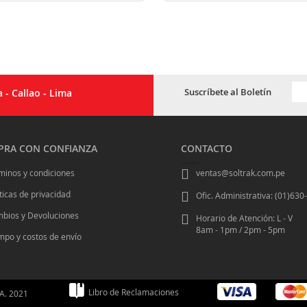
Sus
Suscríbete al Boletín
 - Callao - Lima
a
nue
bol
de
RA CON CONFIANZA
CONTACTO
not
minos y condiciones
ventas@soltrak.com.pe
íticas de privacidad
Ofic. Administrativa: (01)63
bios y Devoluciones
Horario de Atención: L - V
8am - 1pm / 2pm - 5pm
mpo y costos de envío
Libro de Reclamaciones
A. 2021