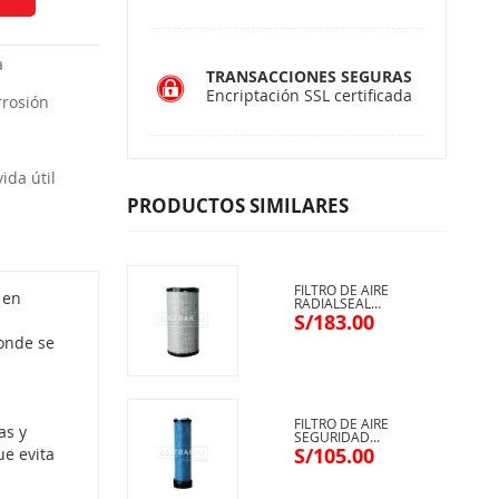
a
TRANSACCIONES SEGURAS
Encriptación SSL certificada
rrosión
ida útil
PRODUCTOS SIMILARES
FILTRO DE AIRE
 en
RADIALSEAL
DONALDSON P783730
S/183.00
donde se
FILTRO DE AIRE
as y
SEGURIDAD
RADIALSEAL
S/105.00
ue evita
DONALDSON P783731