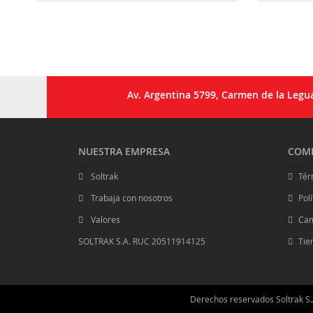
Av. Argentina 5799, Carmen de la Legua
NUESTRA EMPRESA
COMP
Soltrak
Tér
Trabaja con nosotros
Pol
Valores
Cam
SOLTRAK S.A. RUC 20511914125
Tie
Derechos reservados Soltrak S.