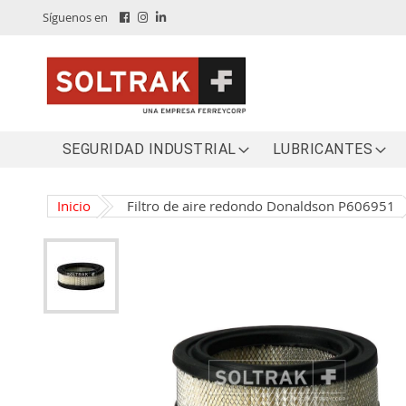
Skip
Síguenos en
to
content
SEGURIDAD INDUSTRIAL
LUBRICANTES
Inicio
Filtro de aire redondo Donaldson P606951
Skip
to
the
end
of
the
images
gallery