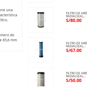
iene una
FILTRO DE AIRE
acterística
RADIALSEAL
DONALDSON P828889
S/80.00
ltro.
número de
de 85,6 mm
FILTRO DE AIRE
RADIALSEAL
DONALDSON P829333
S/67.00
FILTRO DE AIRE
RADIALSEAL
DONALDSON P822686
S/50.00