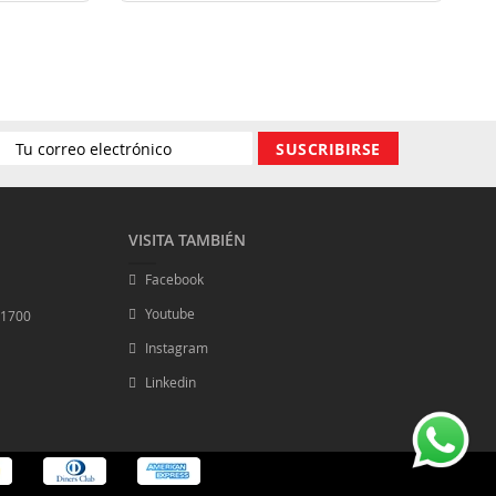
críbase
SUSCRIBIRSE
stro
etín
VISITA TAMBIÉN
icias:
Facebook
Youtube
0-1700
Instagram
Linkedin