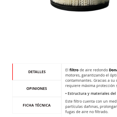
Skip
to
the
El
filtro
de aire redondo
Don
DETALLES
beginning
motores, garantizando el ópt
of
contaminantes. Gracias a su d
the
requiere máxima protección sin
OPINIONES
images
• Estructura y materiales de
gallery
Este filtro cuenta con un medi
FICHA TÉCNICA
partículas dañinas, prolongan
fugas de aire no filtrado.