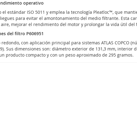
rendimiento operativo
 el estándar ISO 5011 y emplea la tecnología Pleatloc™, que mant
iegues para evitar el amontonamiento del medio filtrante. Esta car
aire, mejorar el rendimiento del motor y prolongar la vida útil del fi
es del filtro P606951
rio redondo, con aplicación principal para sistemas ATLAS COPCO (
89). Sus dimensiones son: diámetro exterior de 131,3 mm, interior 
 un producto compacto y con un peso aproximado de 295 gramos.