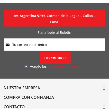
Av. Argentina 5799, Carmen de la Legua - Callao -
Lima
Suscríbete al Boletín
Suscríbase
a
nuestro
boletín
SUSCRIBIRSE
de
noticias:
Acepto las
políticas de privacidad
NUESTRA EMPRESA
COMPRA CON CONFIANZA
CONTACTO