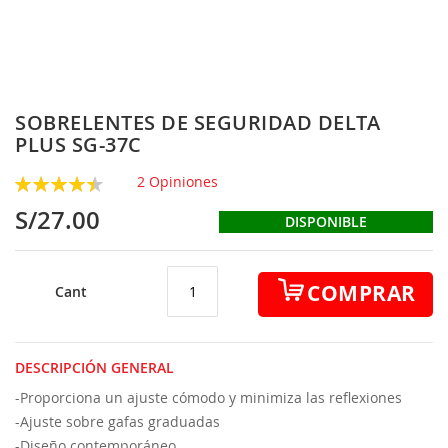
Skip
SOBRELENTES DE SEGURIDAD DELTA
to
PLUS SG-37C
the
beginning
Rating:
2
Opiniones
of
90
100
% of
S/27.00
the
DISPONIBLE
images
gallery
COMPRAR
Cant
DESCRIPCIÓN GENERAL
-Proporciona un ajuste cómodo y minimiza las reflexiones
-Ajuste sobre gafas graduadas
-Diseño contemporáneo.