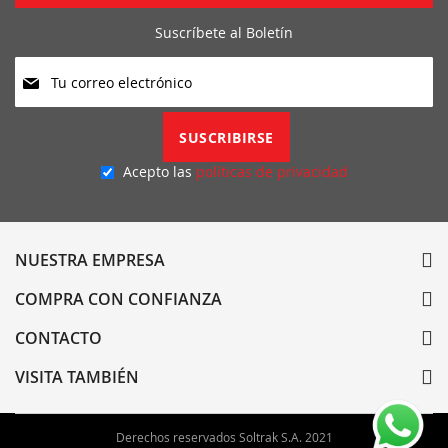
Suscríbete al Boletín
Suscríbase
a
nuestro
boletín
SUSCRIBIRSE
de
noticias:
Acepto las
políticas de privacidad
NUESTRA EMPRESA
COMPRA CON CONFIANZA
CONTACTO
VISITA TAMBIÉN
Derechos reservados Soltrak S.A. 2021