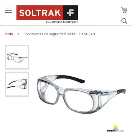
Skip
to
content
Bu
Inicio
Sobrelentes de seguridad Delta Plus SG-37C
Skip
to
the
end
of
the
images
gallery